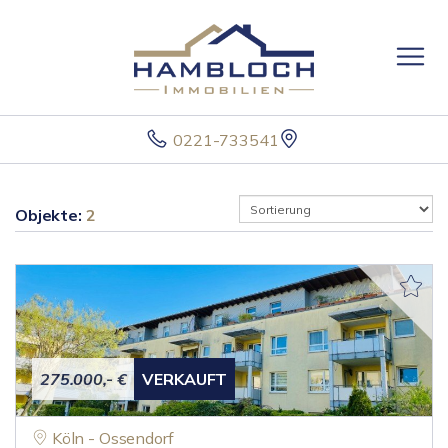
0221-733541
Objekte:
2
275.000,- €
VERKAUFT
Köln - Ossendorf