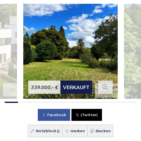
339.000,- €
VERKAUFT
Facebook
(Twitter)
Notizblock (
)
merken
drucken